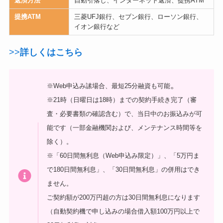
返済方法
自動引落し、インターネット返済、提携ATM
提携ATM
三菱UFJ銀行、セブン銀行、ローソン銀行、
イオン銀行など
>>
詳しくはこちら
。
※Web申込み䛾場合、最短25分融資も可能
※21時（日曜日は18時）までの契約手続き完了（審
査・必要書類の確認含む）で、当日中のお振込みが可
能です（一部金融機関および、メンテナンス時間等を
除く）。
※「60日間無利息（Web申込み限定）」、「5万円ま
で180日間無利息」、「30日間無利息」の併用はでき
ません。
ご契約額が200万円超の方は30日間無利息になります
（自動契約機で申し込みの場合借入額100万円以上で