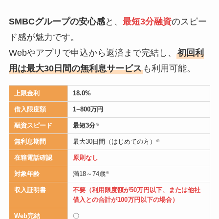
SMBCグループの安心感
と、
最短3分融資
のスピー
ド感が魅力です。
Webやアプリで申込から返済まで完結し、
初回利
用は最大30日間の無利息サービス
も利用可能。
上限金利
18.0
%
借入限度額
1~800万円
融資スピード
最短3分
※
無利息期間
最大30日間（はじめての方）
※
在籍電話確認
原則なし
対象年齢
満18～74歳
※
収入証明書
不要（利用限度額が50万円以下、または他社
借入との合計が100万円以下の場合）
Web完結
〇