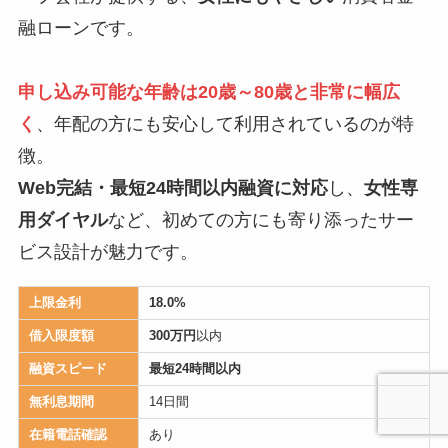
融ローンです。
申し込み可能な年齢は20歳～80歳と非常に幅広
く
、年配の方にも安心して利用されているのが特
徴。
Web完結・最短24時間以内融資に対応
し、
女性専
用ダイヤル
など、初めての方にも寄り添ったサー
ビス設計が魅力です。
上限金利
18.0%
借入限度額
300万円
以内
融資スピード
最短24時間以内
無利息期間
14日間
在籍電話確認
あり