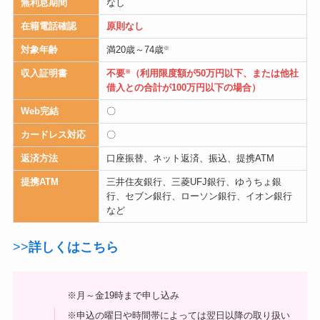
無利息期間
なし
在籍電話確認
原則なし
対象年齢
満20歳～74歳
※
収入証明書
不要
（利用限度額が50万円以下、または他社
※
借入との合計が100万円以下の場合）
Web完結
〇
カードレス対応
〇
返済方法
口座振替、ネット返済、振込、提携ATM
提携ATM
三井住友銀行、三菱UFJ銀行、ゆうちょ銀
行、セブン銀行、ローソン銀行、イオン銀行
など
>>
詳しくはこちら
※月～金19時まで申し込み
※申込の曜日や時間帯によっては翌日以降の取り扱い