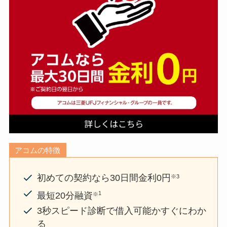
アコムの特徴
初めての契約なら30日間金利0円
※3
1
最短20分融資
※
3秒スピード診断で借入可能かすぐにわか
る