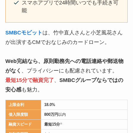
スマホアプリで24時間いつでも手続き可
能
SMBCモビット
は、竹中直人さんと小芝風花さん
が出演するCMでおなじみのカードローン。
Web完結なら、原則勤務先への電話連絡や郵送物
がなく
、プライバシーにも配慮されています。
最短15分で融資完了
、
SMBCグループならではの
安心感
も魅力。
上限金利
18.0%
借入限度額
800万円
以内
融資スピード
最短15分
※