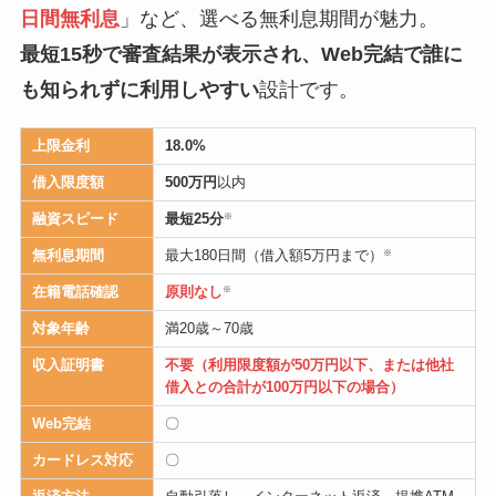
日間無利息
」など、選べる無利息期間が魅力。
最短15秒で審査結果が表示され、Web完結で誰に
も知られずに利用しやすい
設計です。
上限金利
18.0%
借入限度額
500万円
以内
融資スピード
最短25分
※
無利息期間
最大180日間（借入額5万円まで）
※
在籍電話確認
原則なし
※
対象年齢
満20歳～70歳
収入証明書
不要（利用限度額が50万円以下、または他社
借入との合計が100万円以下の場合）
Web完結
〇
カードレス対応
〇