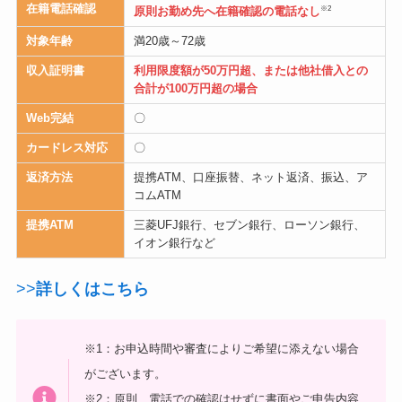
在籍電話確認
※2
原則お勤め先へ在籍確認の電話なし
対象年齢
満20歳～72歳
収入証明書
利用限度額が50万円超、または他社借入との
合計が100万円超の場合
Web完結
〇
カードレス対応
〇
返済方法
提携ATM、口座振替、ネット返済、振込、ア
コムATM
提携ATM
三菱UFJ銀行、セブン銀行、ローソン銀行、
イオン銀行など
>>
詳しくはこちら
※1：お申込時間や審査によりご希望に添えない場合
がございます。
※2：原則、電話での確認はせずに書面やご申告内容