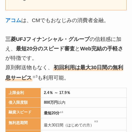
アコム
は、CMでもおなじみの消費者金融。
三菱UFJフィナンシャル・グループ
の信頼感に加
え、
最短20分のスピード審査
と
Web完結の手軽さ
が特徴です。
原則郵送物もなく、
初回利用は最大30日間の無利
3
息サービス
も利用可能。
※
上限金利
2.4％ ～ 17.9％
借入限度額
800万円
以内
融資スピード
1
最短20分
※
※3
無利息期間
最大30日間（はじめての方）