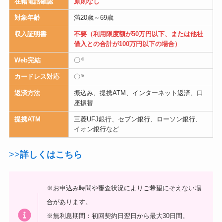
在籍電話確認
原則なし
対象年齢
満20歳～69歳
収入証明書
不要（利用限度額が50万円以下、または他社
借入との合計が100万円以下の場合）
Web完結
〇
※
カードレス対応
〇
※
返済方法
振込み、提携ATM、インターネット返済、口
座振替
提携ATM
三菱UFJ銀行、セブン銀行、ローソン銀行、
イオン銀行など
>>
詳しくはこちら
※お申込み時間や審査状況によりご希望にそえない場
合があります。
※無利息期間：初回契約日翌日から最大30日間。